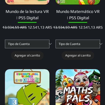
Mundo de la lectura VR
Mundo Matemático VR
| PS5 Digital
| PS5 Digital
Precio
Precio de oferta
Precio
Precio de oferta
13.934,59 ARS
12.541,13 ARS
13.934,59 ARS
12.541,13 ARS
Agregar al carrito
Agregar al carrito