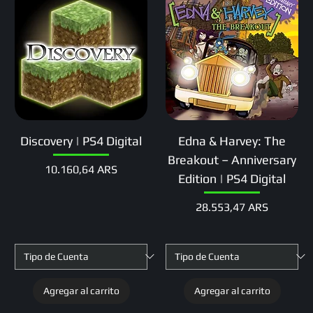
Discovery | PS4 Digital
Edna & Harvey: The
Breakout – Anniversary
Precio
10.160,64 ARS
Edition | PS4 Digital
Precio
28.553,47 ARS
Agregar al carrito
Agregar al carrito