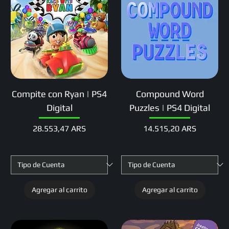
Compite con Ryan | PS4
Compound Word
Digital
Puzzles | PS4 Digital
Precio
Precio
28.553,47 ARS
14.515,20 ARS
Agregar al carrito
Agregar al carrito