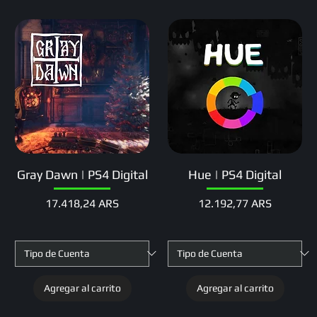
Gray Dawn | PS4 Digital
Hue | PS4 Digital
Precio
Precio
17.418,24 ARS
12.192,77 ARS
Agregar al carrito
Agregar al carrito