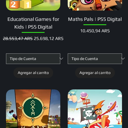
Educational Games for
Maths Pals | PS5 Digital
Kids | PS5 Digital
Precio
10.450,94 ARS
Precio
Precio de oferta
28.553,47 ARS
25.698,12 ARS
Agregar al carrito
Agregar al carrito