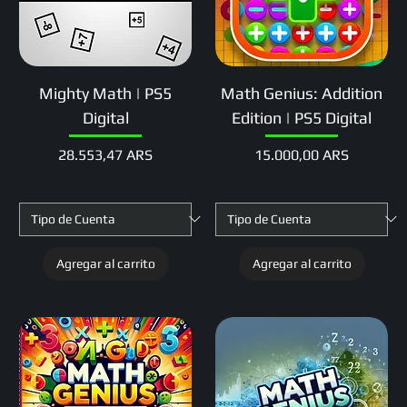
Mighty Math | PS5
Math Genius: Addition
Digital
Edition | PS5 Digital
Precio
Precio
28.553,47 ARS
15.000,00 ARS
Agregar al carrito
Agregar al carrito