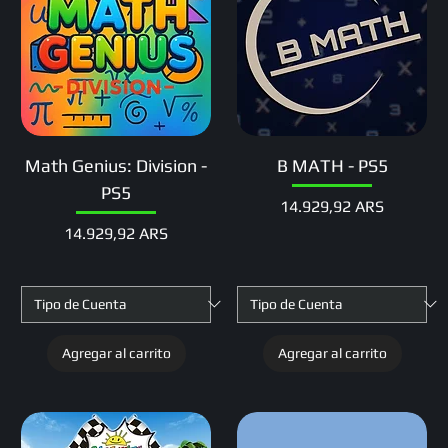
Math Genius: Division -
B MATH - PS5
PS5
Precio
14.929,92 ARS
Precio
14.929,92 ARS
Agregar al carrito
Agregar al carrito