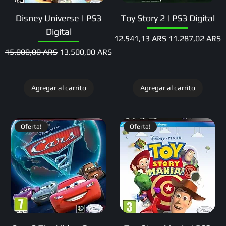
Disney Universe | PS3
Toy Story 2 | PS3 Digital
Digital
Precio
Precio de oferta
12.541,13 ARS
11.287,02 ARS
Precio
Precio de oferta
15.000,00 ARS
13.500,00 ARS
Agregar al carrito
Agregar al carrito
Oferta!
Oferta!