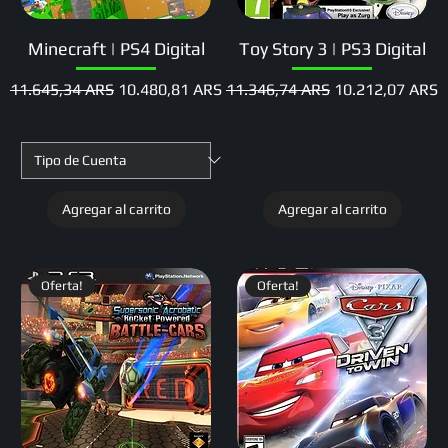
Minecraft | PS4 Digital
Toy Story 3 | PS3 Digital
Precio
Precio de oferta
Precio
Precio de oferta
11.645,34 ARS
10.480,81 ARS
11.346,74 ARS
10.212,07 ARS
Agregar al carrito
Agregar al carrito
Oferta!
Oferta!