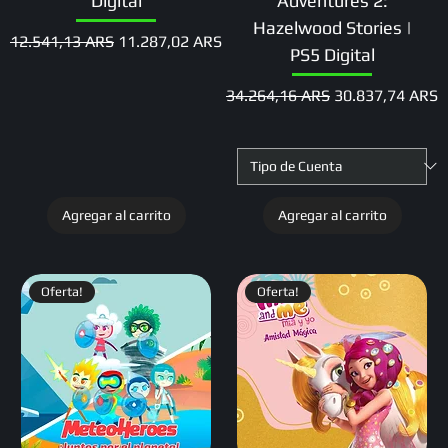
Digital
Adventures 2:
Hazelwood Stories |
Precio
Precio de oferta
12.541,13 ARS
11.287,02 ARS
PS5 Digital
Precio
Precio de oferta
34.264,16 ARS
30.837,74 ARS
Agregar al carrito
Agregar al carrito
Oferta!
Oferta!