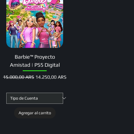
Barbie™ Proyecto
Amistad | PS5 Digital
Precio
Precio de oferta
15.000,00 ARS
14.250,00 ARS
Agregar al carrito