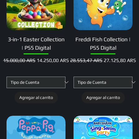
3-in-1 Easter Collection
Freddi Fish Collection |
| PS5 Digital
PS5 Digital
Precio
Precio de oferta
Precio
Precio de oferta
15.000,00 ARS
14.250,00 ARS
28.553,47 ARS
27.125,80 ARS
Agregar al carrito
Agregar al carrito