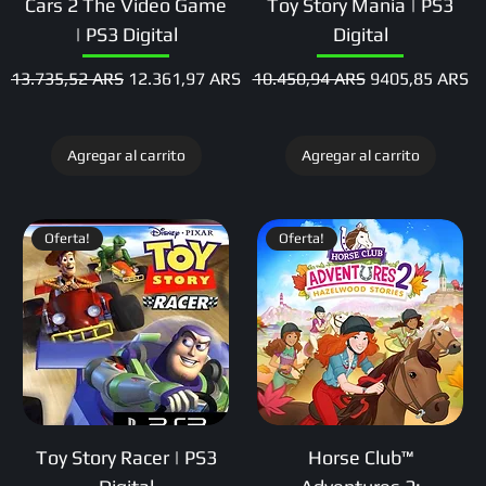
Cars 2 The Video Game
Toy Story Mania | PS3
| PS3 Digital
Digital
Precio
Precio de oferta
Precio
Precio de ofert
13.735,52 ARS
12.361,97 ARS
10.450,94 ARS
9405,85 ARS
Agregar al carrito
Agregar al carrito
Oferta!
Oferta!
Toy Story Racer | PS3
Horse Club™