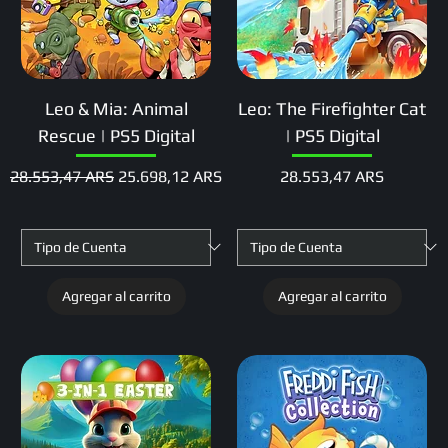
Leo & Mia: Animal
Leo: The Firefighter Cat
Rescue | PS5 Digital
| PS5 Digital
Precio
Precio de oferta
Precio
28.553,47 ARS
25.698,12 ARS
28.553,47 ARS
Agregar al carrito
Agregar al carrito