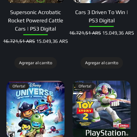
Supersonic Acrobatic
Cars 3 Driven To Win |
Rocket Powered Cattle
PS3 Digital
Cars | PS3 Digital
Precio
Precio de oferta
16.721,51 ARS
15.049,36 ARS
Precio
Precio de oferta
16.721,51 ARS
15.049,36 ARS
Agregar al carrito
Agregar al carrito
Oferta!
Oferta!