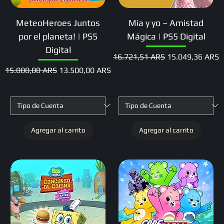
MeteoHeroes Juntos
Mia y yo – Amistad
por el planeta! | PS5
Mágica | PS5 Digital
Digital
Precio
Precio de oferta
16.721,51 ARS
15.049,36 ARS
Precio
Precio de oferta
15.000,00 ARS
13.500,00 ARS
Agregar al carrito
Agregar al carrito