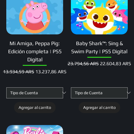
Mi Amiga, Peppa Pig:
Baby Shark™: Sing &
Edición completa | PS5
Swim Party | PS5 Digital
Digital
Precio
Precio de oferta
23.794,56 ARS
22.604,83 ARS
Precio
Precio de oferta
13.934,59 ARS
13.237,86 ARS
Agregar al carrito
Agregar al carrito