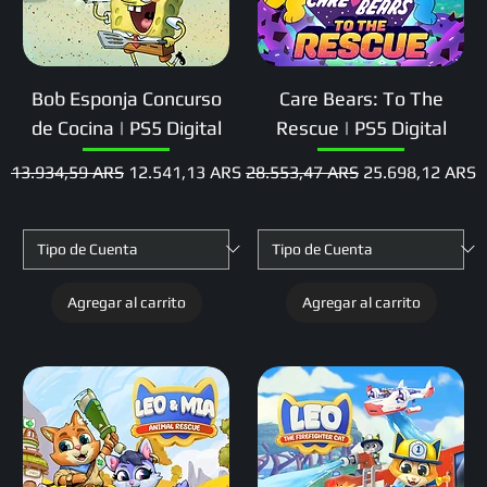
Bob Esponja Concurso
Care Bears: To The
de Cocina | PS5 Digital
Rescue | PS5 Digital
Precio
Precio de oferta
Precio
Precio de oferta
13.934,59 ARS
12.541,13 ARS
28.553,47 ARS
25.698,12 ARS
Agregar al carrito
Agregar al carrito