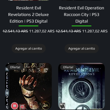
Resident Evil
Resident Evil Operation
Revelations 2 Deluxe
Raccoon City | PS3
Edition | PS3 Digital
Digital
Precio
Precio de oferta
Precio
Precio de oferta
12.541,13 ARS
11.287,02 ARS
12.541,13 ARS
11.287,02 ARS
Agregar al carrito
Agregar al carrito
Oferta!
Oferta!