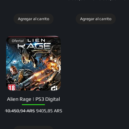
Agregar al carrito
Agregar al carrito
Oferta!
Alien Rage | PS3 Digital
Precio
Precio de oferta
10.450,94 ARS
9405,85 ARS