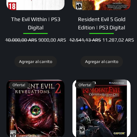
The Evil Within | PS3
Resident Evil 5 Gold
Digital
Edition | PS3 Digital
Precio
Precio de oferta
Precio
Precio de oferta
10.000,00 ARS
9000,00 ARS
12.541,13 ARS
11.287,02 ARS
Agregar al carrito
Agregar al carrito
Oferta!
Oferta!