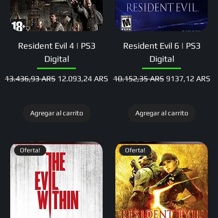
Resident Evil 4 | PS3
Resident Evil 6 | PS3
Digital
Digital
Precio
Precio de oferta
Precio
Precio de ofert
13.436,93 ARS
12.093,24 ARS
10.152,35 ARS
9137,12 ARS
Agregar al carrito
Agregar al carrito
Oferta!
Oferta!