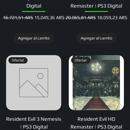
Digital
Remaster | PS3 Digital
Precio
Precio de oferta
Precio
Precio de oferta
16.721,51 ARS
15.049,36 ARS
20.065,81 ARS
18.059,23 ARS
Agregar al carrito
Agregar al carrito
Oferta!
Oferta!
Resident Evil 3 Nemesis
Resident Evil HD
| PS3 Digital
Remaster | PS3 Digital