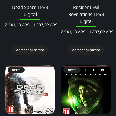
Dead Space | PS3
Resident Evil
Digital
Revelations | PS3
Digital
Precio
Precio de oferta
12.541,13 ARS
11.287,02 ARS
Precio
Precio de oferta
12.541,13 ARS
11.287,02 ARS
Agregar al carrito
Agregar al carrito
Oferta!
Oferta!