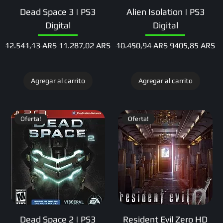
Dead Space 3 | PS3
Alien Isolation | PS3
Digital
Digital
Precio
Precio de oferta
Precio
Precio de ofert
12.541,13 ARS
11.287,02 ARS
10.450,94 ARS
9405,85 ARS
Agregar al carrito
Agregar al carrito
Oferta!
Oferta!
Dead Space 2 | PS3
Resident Evil Zero HD