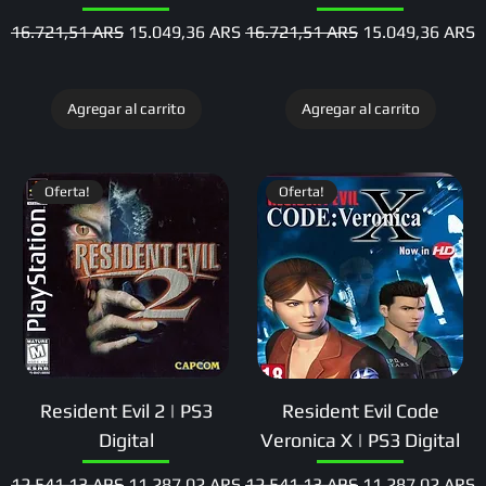
Precio
Precio de oferta
Precio
Precio de oferta
16.721,51 ARS
15.049,36 ARS
16.721,51 ARS
15.049,36 ARS
Agregar al carrito
Agregar al carrito
Oferta!
Oferta!
Resident Evil 2 | PS3
Resident Evil Code
Digital
Veronica X | PS3 Digital
Precio
Precio de oferta
Precio
Precio de oferta
12.541,13 ARS
11.287,02 ARS
12.541,13 ARS
11.287,02 ARS