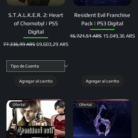
S.T.A.L.K.E.R. 2: Heart
Resident Evil Franchise
of Chornobyl | PS5
Pack | PS3 Digital
Digital
Precio
Precio de oferta
16.721,51 ARS
15.049,36 ARS
Precio
Precio de oferta
77.336,99 ARS
69.603,29 ARS
Agregar al carrito
Agregar al carrito
Oferta!
Oferta!