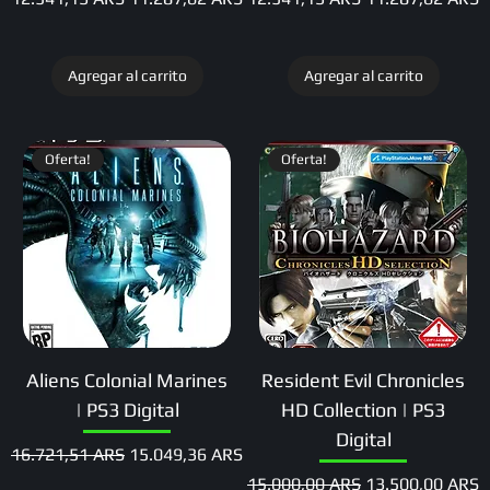
Agregar al carrito
Agregar al carrito
Oferta!
Oferta!
Aliens Colonial Marines
Resident Evil Chronicles
| PS3 Digital
HD Collection | PS3
Digital
Precio
Precio de oferta
16.721,51 ARS
15.049,36 ARS
Precio
Precio de oferta
15.000,00 ARS
13.500,00 ARS