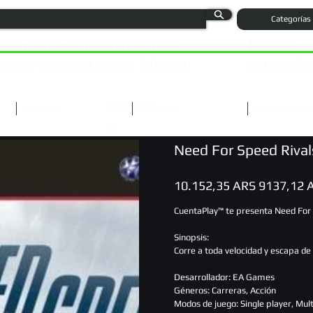
Categorías
Explorá
escuento con transferencia
categoría
s de visitar el sector Ofertas!
Cargand
Juegos PS4
Juegos PS3
Próximos lanzam
o
Need For Speed Rivals
Precio
Precio
10.152,35 ARS
9137,12 
original
de
oferta
CuentaPlay™ te presenta Need For 
Sinopsis:
Corre a toda velocidad y escapa de 
Desarrollador: EA Games
Géneros: Carreras, Acción
Modos de juego: Single player, Mul