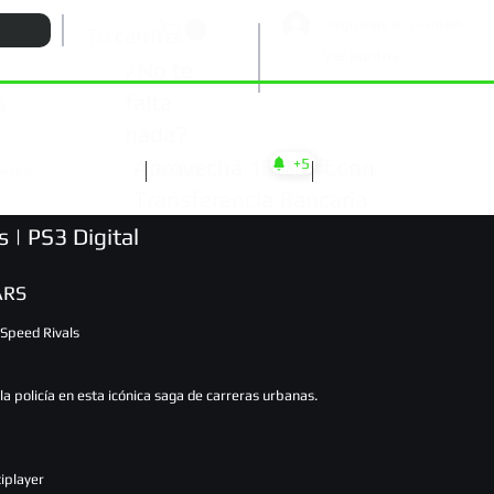
Registrate en CuentaPlay
Tu carrito:
Ver puntos
¿No te
falta
s
nada?
Aprovechá 10% Off con
+5
ientos
Noticias
Asistencia
Transferencia Bancaria
 | PS3 Digital
ARS
Speed Rivals
la policía en esta icónica saga de carreras urbanas.
tiplayer