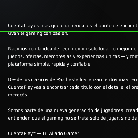
CuentaPlay es más que una tienda: es el punto de encuent
viven el gaming con pasión.
Nacimos con la idea de reunir en un solo lugar lo mejor d
juegos, ofertas, membresías y experiencias únicas — y conv
Vista rápida
Vista rápida
Vista rápida
Vi
Vi
plataforma simple, rápida y confiable.
Ghost of Yōtei | PS5 Digital
The Last of Us™ Part II | PS4 Digital
Grand Theft Auto V - GTA 5 | PS4
Call of Duty®: Bl
Fichas x50
Digital
Precio
Precio
Precio de oferta
Precio de oferta
Precio
Precio
Pr
Pr
59.719,68 ARS
25.082,27 ARS
56.733,70 ARS
23.828,16 ARS
59.719,68 ARS
15.000,00 ARS
5
1
Desde los clásicos de PS3 hasta los lanzamientos más reci
Precio
Precio de oferta
20.901,89 ARS
18.811,70 ARS
CuentaPlay vas a encontrar cada título con el detalle, el pr
merecés.
Somos parte de una nueva generación de jugadores, crea
entienden que el gaming no se trata solo de jugar, sino de v
CuentaPlay™ — Tu Aliado Gamer