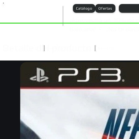
Catálogo
Ofertas
¡Aprovechá un 10% de d
bancaria! - ¡No te olvide
Detalle del producto
Inicio
Explorador
Juegos PS5