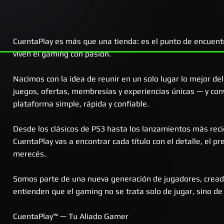
CuentaPlay es más que una tienda: es el punto de encuent
viven el gaming con pasión.
Nacimos con la idea de reunir en un solo lugar lo mejor d
juegos, ofertas, membresías y experiencias únicas — y conv
Vista rápida
Vista rápida
Vista rápida
Vi
Vi
plataforma simple, rápida y confiable.
Ghost of Yōtei | PS5 Digital
The Last of Us™ Part II | PS4 Digital
Grand Theft Auto V - GTA 5 | PS4
Call of Duty®: Bl
Fichas x50
Digital
Precio
Precio
Precio de oferta
Precio de oferta
Precio
Precio
Pr
Pr
59.719,68 ARS
25.082,27 ARS
56.733,70 ARS
23.828,16 ARS
59.719,68 ARS
15.000,00 ARS
5
1
Desde los clásicos de PS3 hasta los lanzamientos más reci
Precio
Precio de oferta
20.901,89 ARS
18.811,70 ARS
CuentaPlay vas a encontrar cada título con el detalle, el pr
merecés.
Somos parte de una nueva generación de jugadores, crea
entienden que el gaming no se trata solo de jugar, sino de v
CuentaPlay™ — Tu Aliado Gamer