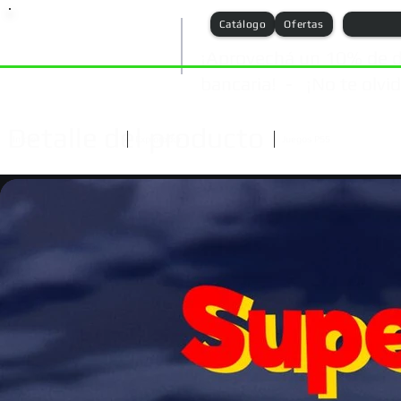
Catálogo
Ofertas
¡Aprovechá un 10% de d
bancaria! - ¡No te olvide
Detalle del producto
Inicio
Explorador
Juegos PS5