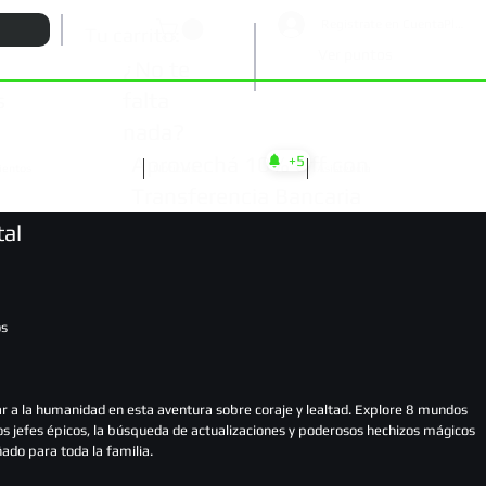
Registrate en CuentaPlay
Tu carrito:
Ver puntos
¿No te
falta
s
nada?
Aprovechá 10% Off con
+5
ientos
Noticias
Asistencia
Transferencia Bancaria
tal
os
r a la humanidad en esta aventura sobre coraje y lealtad. Explore 8 mundos
os jefes épicos, la búsqueda de actualizaciones y poderosos hechizos mágicos
ado para toda la familia.