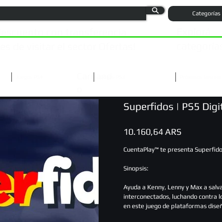
Categorías
Explorá
escuento con transferencia
categoría
s de visitar el sector Ofertas!
Cargand
Juegos PS4
Juegos PS3
Próximos lanzam
o
Superfidos | PS5 Digi
Precio
10.160,64 ARS
CuentaPlay™ te presenta Superfid
Sinopsis:
Ayuda a Kenny, Lenny y Max a salva
interconectados, luchando contra l
en este juego de plataformas diseñ