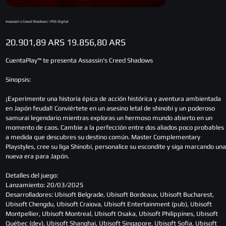
Assassin’s Creed Shadows | PS5 Digital
Precio
Precio
20.901,89 ARS
19.856,80 ARS
original
de
oferta
CuentaPlay™ te presenta Assassin's Creed Shadows
Sinopsis:
¡Experimente una historia épica de acción histórica y aventura ambientada
en Japón feudal! Conviértete en un asesino letal de shinobi y un poderoso
samurai legendario mientras exploras un hermoso mundo abierto en un
momento de caos. Cambie a la perfección entre dos aliados poco probables
a medida que descubres su destino común. Master Complementary
Playstyles, cree su liga Shinobi, personalice su escondite y siga marcando una
nueva era para Japón.
Detalles del juego:
Lanzamiento: 20/03/2025
Desarrolladores: Ubisoft Belgrade, Ubisoft Bordeaux, Ubisoft Bucharest,
Ubisoft Chengdu, Ubisoft Craiova, Ubisoft Entertainment (pub), Ubisoft
Montpellier, Ubisoft Montreal, Ubisoft Osaka, Ubisoft Philippines, Ubisoft
Québec (dev), Ubisoft Shanghai, Ubisoft Singapore, Ubisoft Sofia, Ubisoft