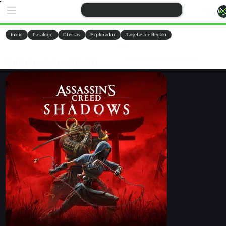
Inicio
Catálogo
Ofertas
Explorador
Tarjetas de Regalo
Cargando
Detalle del producto
Aprovechá 10% Off con Transferencia Bancaria