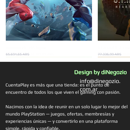
Invincible VS | PS5 Digital
S.T.A.L.K.E.R. 2: Hea
Precio
Precio de oferta
Precio
Preci
65.691,65 ARS
62.407,07 ARS
77.336,99 ARS
69.6
Oferta!
Oferta!
Oferta!
Oferta!
Oferta!
Design by diNegozio
info@dinegozio.
CuentaPlay es más que una tienda: es el punto de
com.ar
encuentro de todos los que viven el gaming con pasión.
Nacimos con la idea de reunir en un solo lugar lo mejor del
mundo PlayStation — juegos, ofertas, membresías y
experiencias únicas — y convertirlo en una plataforma
simple, rápida y confiable.