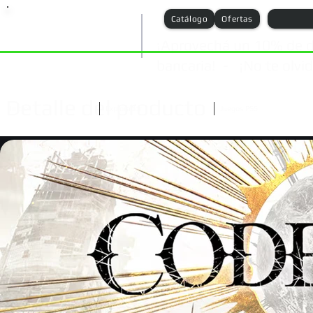
Catálogo
Ofertas
¡Aprovechá un 10% de d
bancaria! - ¡No te olvide
Detalle del producto
Inicio
Explorador
Juegos PS5