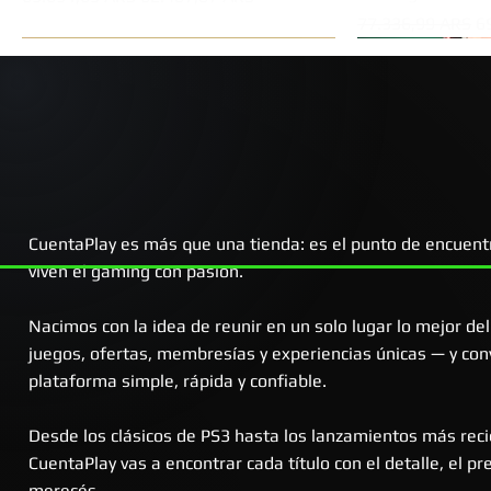
Precio
Pr
77.336,99 ARS
6
Oferta!
Oferta!
CuentaPlay es más que una tienda: es el punto de encuent
viven el gaming con pasión.
Nacimos con la idea de reunir en un solo lugar lo mejor d
juegos, ofertas, membresías y experiencias únicas — y conv
Vista rápida
Vista rápida
Vista rápida
Vi
Vi
plataforma simple, rápida y confiable.
Ghost of Yōtei | PS5 Digital
The Last of Us™ Part II | PS4 Digital
Grand Theft Auto V - GTA 5 | PS4
Call of Duty®: Bl
Fichas x50
Digital
Precio
Precio
Precio de oferta
Precio de oferta
Precio
Precio
Pr
Pr
59.719,68 ARS
25.082,27 ARS
56.733,70 ARS
23.828,16 ARS
59.719,68 ARS
15.000,00 ARS
5
1
Desde los clásicos de PS3 hasta los lanzamientos más reci
Precio
Precio de oferta
20.901,89 ARS
18.811,70 ARS
CuentaPlay vas a encontrar cada título con el detalle, el pr
merecés.