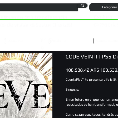
Categorías
Explorá
escuento con transferencia
categoría
s de visitar el sector Ofertas!
Cargand
Juegos PS4
Juegos PS3
Próximos lanzam
o
CODE VEIN II | PS5 Di
Precio
Precio
108.988,42 ARS
103.539
original
de
oferta
CuentaPlay™ te presenta Life is S
Sinopsis:
En un futuro en el que los humanos 
resucitados se han transformado 
Como cazarresucitados, tendrás que