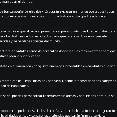
e manipular el tiempo.
de tus compañeros elegidos y tú podrán explorar un mundo postapocalíptico,
tra poderosos enemigos y descubrir una historia épica que trasciende el
e en un viaje que abarca el presente y el pasado mientras buscas pistas para
tera los destinos de los resucitados clave que te encuentres en el pasado
erdidas y las verdades ocultas del mundo.
éntrate en batallas llenas de adrenalina donde leer los movimientos enemigos
ales para la supervivencia.
áptate en el momento y conquista enemigos incansables en combates que son
 mecánicas de juego únicas de Code Vein II, donde drenas y obtienes sangre de
edad de habilidades.
la serie, puedes personalizar libremente tus armas y habilidades para que se
mundo con poderosos aliados de confianza que luchan a tu lado o mejoran tus
habilidades únicas y conexiones profundas que darán forma a tu viaje.