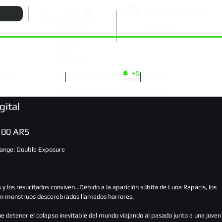
Registrate en CuentaPlay
Tu carrito:
Ver puntos
¿No te
falta
s
nada?
Aprovechá 10% Off con
+5
ientos
Noticias
Asistencia
Transferencia Bancaria
gital
,00 ARS
trange: Double Exposure
y los resucitados conviven...Debido a la aparición súbita de Luna Rapacis, los
en monstruos descerebrados llamados horrores.
 detener el colapso inevitable del mundo viajando al pasado junto a una joven