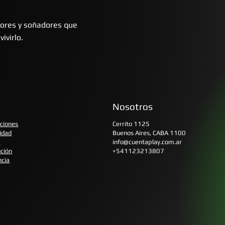
dores y soñadores que
ivirlo.
Nosotros
iciones
Cerrito 1125
cidad
Buenos Aires, CABA 1100
s
info@cuentaplay.com.ar
ución
+541123213807
ncia