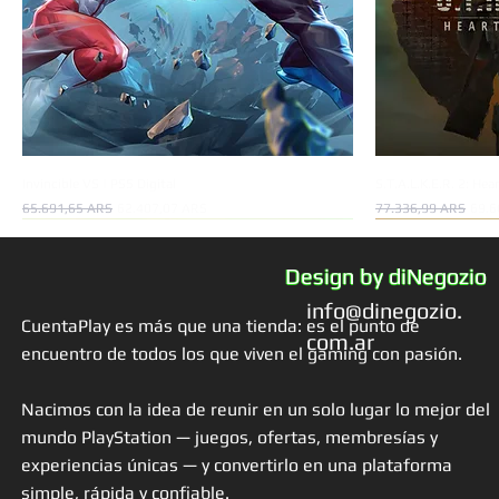
Invincible VS | PS5 Digital
S.T.A.L.K.E.R. 2: Hea
Precio
Precio de oferta
Precio
Preci
65.691,65 ARS
62.407,07 ARS
77.336,99 ARS
69.6
Oferta!
Oferta!
Oferta!
Oferta!
Oferta!
Design by diNegozio
info@dinegozio.
CuentaPlay es más que una tienda: es el punto de
com.ar
encuentro de todos los que viven el gaming con pasión.
Nacimos con la idea de reunir en un solo lugar lo mejor del
mundo PlayStation — juegos, ofertas, membresías y
experiencias únicas — y convertirlo en una plataforma
simple, rápida y confiable.