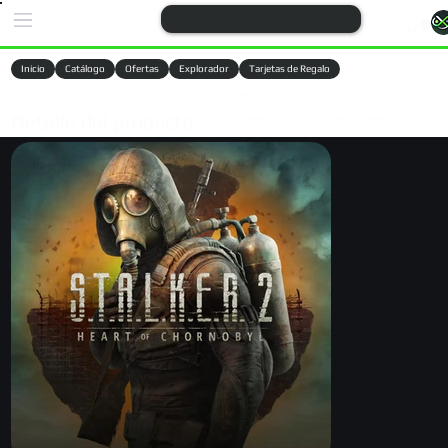
Inicio
Catálogo
Ofertas
Explorador
Tarjetas de Regalo
Cargando
Detalle del producto
Aprovechá 10% Off con Transferencia Bancaria