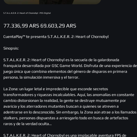
S.T.A.L.K.E.R. 2: Heart of Chornobyl | PS5 Digital
Precio
Precio
77.336,99 ARS
69.603,29 ARS
original
de
oferta
CuentaPlay™ te presenta S.T.A.L.K.E.R. 2: Heart of Chornobyl
Sinopsis:
S.T.A.L.K.E.R. 2: Heart of Chornobyl es la secuela de la galardonada
franquicia desarrollada por GSC Game World. Disfruta de una experiencia de
juego única que combina elementos del género de disparos en primera
persona, la simulación inmersiva y el terror.
La Zona: un lugar letal e impredecible que esconde secretos
transformadores y riquezas incalculables. Aquí, las anomalías en constante
cambio distorsionan la realidad, la gente se destruye mutuamente por
avaricia y los aterradores mutantes buscan a quienes se atreven a
adentrarse en lo desconocido. Sin embargo, la Zona aún atrae a los llamados
stalkers, personas dispuestas a arriesgarlo todo en busca de artefactos
raros y de la verdad oculta…
S.T.A.L.K.E.R. 2: Heart of Chornobyl es una implacable aventura FPS de