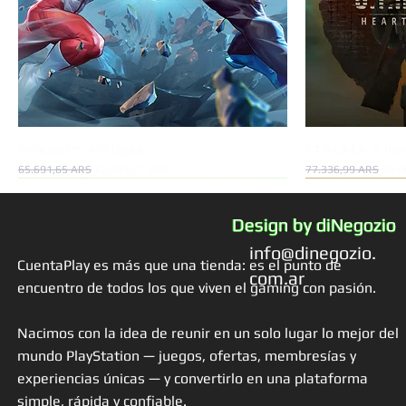
Invincible VS | PS5 Digital
S.T.A.L.K.E.R. 2: Hea
Precio
Precio de oferta
Precio
Preci
65.691,65 ARS
62.407,07 ARS
77.336,99 ARS
69.6
Oferta!
Oferta!
Oferta!
Oferta!
Oferta!
Design by diNegozio
info@dinegozio.
CuentaPlay es más que una tienda: es el punto de
com.ar
encuentro de todos los que viven el gaming con pasión.
Nacimos con la idea de reunir en un solo lugar lo mejor del
mundo PlayStation — juegos, ofertas, membresías y
experiencias únicas — y convertirlo en una plataforma
simple, rápida y confiable.