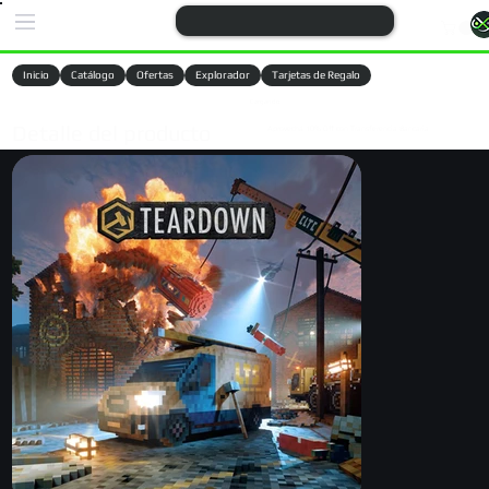
Inicio
Catálogo
Ofertas
Explorador
Tarjetas de Regalo
Cargando
Detalle del producto
Aprovechá 10% Off con Transferencia Bancaria