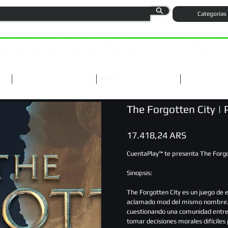
Categorías
Explorá
escuento con transferencia
categoría
s de visitar el sector Ofertas!
Cargand
Juegos PS4
Juegos PS3
Próximos lanzam
o
The Forgotten City | 
Precio
17.418,24 ARS
CuentaPlay™ te presenta The Forgo
Sinopsis:
The Forgotten City es un juego de 
aclamado mod del mismo nombre. El 
cuestionando una comunidad entrel
tomar decisiones morales difíciles 