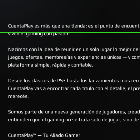
CuentaPlay es más que una tienda: es el punto de encuent
viven el gaming con pasión.
Nacimos con la idea de reunir en un solo lugar lo mejor d
juegos, ofertas, membresías y experiencias únicas — y conv
Vista rápida
Vista rápida
Vista rápida
Vi
Vi
plataforma simple, rápida y confiable.
Ghost of Yōtei | PS5 Digital
The Last of Us™ Part II | PS4 Digital
Grand Theft Auto V - GTA 5 | PS4
Call of Duty®: Bl
Fichas x50
Digital
Precio
Precio
Precio de oferta
Precio de oferta
Precio
Precio
Pr
Pr
59.719,68 ARS
25.082,27 ARS
56.733,70 ARS
23.828,16 ARS
59.719,68 ARS
15.000,00 ARS
5
1
Desde los clásicos de PS3 hasta los lanzamientos más reci
Precio
Precio de oferta
20.901,89 ARS
18.811,70 ARS
CuentaPlay vas a encontrar cada título con el detalle, el pr
merecés.
Somos parte de una nueva generación de jugadores, crea
entienden que el gaming no se trata solo de jugar, sino de v
CuentaPlay™ — Tu Aliado Gamer