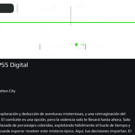
Registrate en CuentaPlay
Tu carrito:
Ver puntos
¿No te
falta
s
nada?
Aprovechá 10% Off con
+5
ientos
Noticias
Asistencia
Transferencia Bancaria
PS5 Digital
tten City
exploración y deducción de aventuras misteriosas, y una reimaginación del
combate es una opción, pero la violencia solo te llevará hasta ahora. Solo
azada de personajes coloridos, explotando hábilmente el bucle de tiempo y
puede esperar resolver este misterio épico. Aquí, tus decisiones importan. El