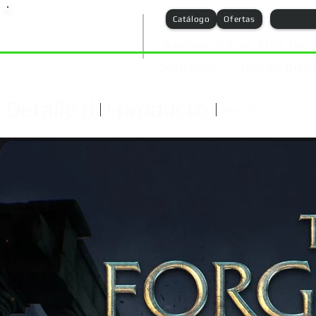
Catálogo
Ofertas
¡Aprovechá un 10% de d
bancaria! - ¡No te olvide
Detalle del producto
Inicio
Explorador
Juegos PS5