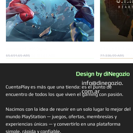
Invincible VS | PS5 Digital
S.T.A.L.K.E.R. 2: Hea
Precio
Precio de oferta
Precio
Preci
65.691,65 ARS
62.407,07 ARS
77.336,99 ARS
69.6
Oferta!
Oferta!
Oferta!
Oferta!
Oferta!
Design by diNegozio
info@dinegozio.
CuentaPlay es más que una tienda: es el punto de
com.ar
encuentro de todos los que viven el gaming con pasión.
Nacimos con la idea de reunir en un solo lugar lo mejor del
mundo PlayStation — juegos, ofertas, membresías y
experiencias únicas — y convertirlo en una plataforma
simple, rápida y confiable.