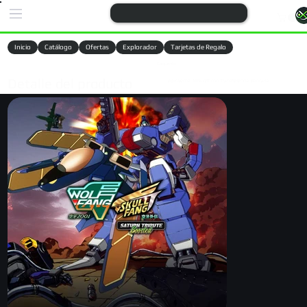
Inicio
Catálogo
Ofertas
Explorador
Tarjetas de Regalo
Cargando
Detalle del producto
Aprovechá 10% Off con Transferencia Bancaria