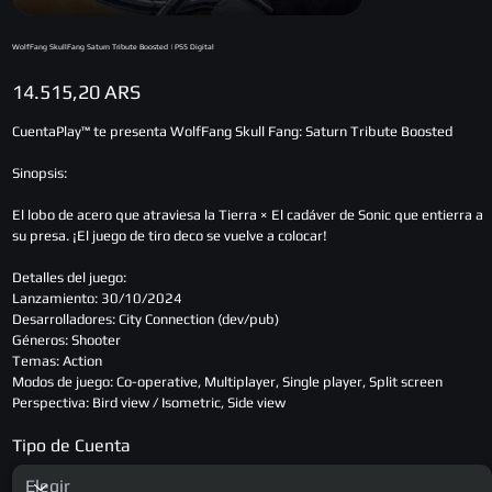
WolfFang SkullFang Saturn Tribute Boosted | PS5 Digital
Precio
14.515,20 ARS
CuentaPlay™ te presenta WolfFang Skull Fang: Saturn Tribute Boosted
Sinopsis:
El lobo de acero que atraviesa la Tierra × El cadáver de Sonic que entierra a
su presa. ¡El juego de tiro deco se vuelve a colocar!
Detalles del juego:
Lanzamiento: 30/10/2024
Desarrolladores: City Connection (dev/pub)
Géneros: Shooter
Temas: Action
Modos de juego: Co-operative, Multiplayer, Single player, Split screen
Perspectiva: Bird view / Isometric, Side view
Tipo de Cuenta