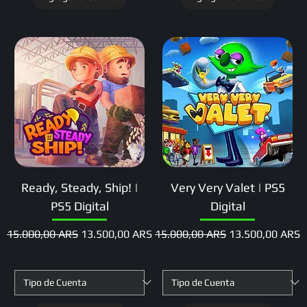
Ready, Steady, Ship! |
Very Very Valet | PS5
PS5 Digital
Digital
Precio
Precio de oferta
Precio
Precio de oferta
15.000,00 ARS
13.500,00 ARS
15.000,00 ARS
13.500,00 ARS