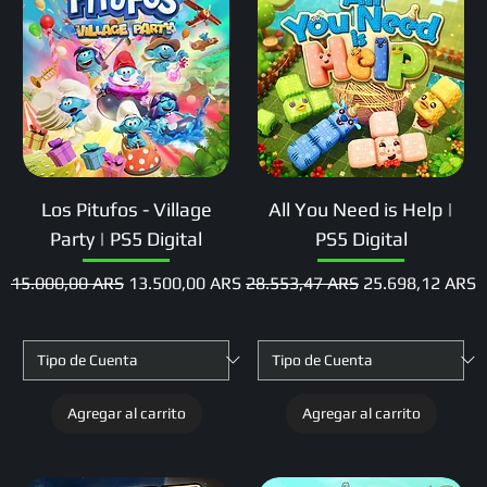
Los Pitufos - Village
All You Need is Help |
Party | PS5 Digital
PS5 Digital
Precio
Precio de oferta
Precio
Precio de oferta
15.000,00 ARS
13.500,00 ARS
28.553,47 ARS
25.698,12 ARS
Agregar al carrito
Agregar al carrito