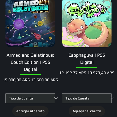
Armed and Gelatinous:
Esophaguys | PS5
Couch Edition | PS5
Digital
Digital
Precio
Precio de oferta
12.192,77 ARS
10.973,49 ARS
Precio
Precio de oferta
15.000,00 ARS
13.500,00 ARS
Agregar al carrito
Agregar al carrito