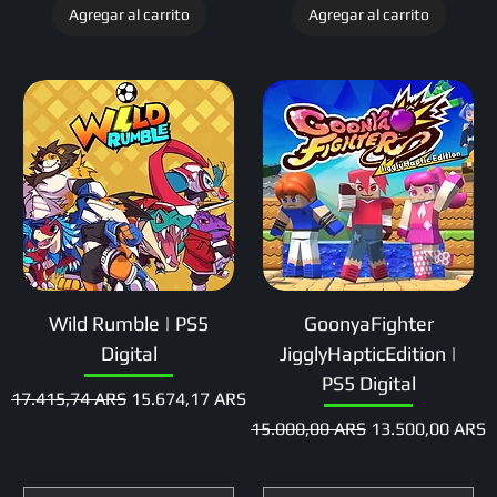
Agregar al carrito
Agregar al carrito
Wild Rumble | PS5
GoonyaFighter
Digital
JigglyHapticEdition |
PS5 Digital
Precio
Precio de oferta
17.415,74 ARS
15.674,17 ARS
Precio
Precio de oferta
15.000,00 ARS
13.500,00 ARS