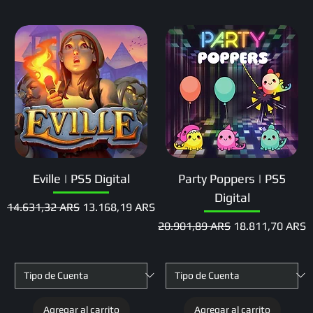
Eville | PS5 Digital
Party Poppers | PS5
Digital
Precio
Precio de oferta
14.631,32 ARS
13.168,19 ARS
Precio
Precio de oferta
20.901,89 ARS
18.811,70 ARS
Agregar al carrito
Agregar al carrito