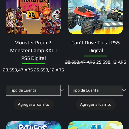
Monster Prom 2:
Can't Drive This | PS5
Monster Camp XXL |
Digital
PS5 Digital
Precio
Precio de oferta
28.553,47 ARS
25.698,12 ARS
Precio
Precio de oferta
28.553,47 ARS
25.698,12 ARS
Agregar al carrito
Agregar al carrito