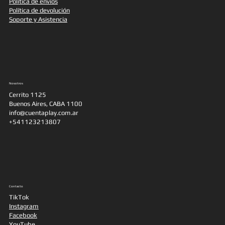
Política de envíos
Política de devolución
Soporte y Asistencia
Nosotros
Cerrito 1125
Buenos Aires, CABA 1100
info@cuentaplay.com.ar
+541123213807
Contacto
TikTok
Instagram
Facebook
YouTube