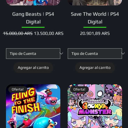
Gang Beasts | PS4
Save The World | PS4
Digital
Digital
Precio
Precio de oferta
Precio
15.000,00 ARS
13.500,00 ARS
20.901,89 ARS
Agregar al carrito
Agregar al carrito
Oferta!
Oferta!