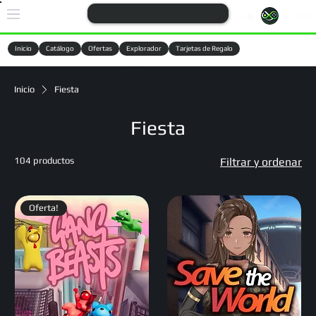
Login
Inicio
Catálogo
Ofertas
Explorador
Tarjetas de Regalo
Cargando
Inicio
Fiesta
Fiesta
104 productos
Filtrar y ordenar
Oferta!