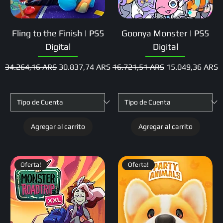
Fling to the Finish | PS5
Goonya Monster | PS5
Digital
Digital
Precio
Precio de oferta
Precio
Precio de oferta
34.264,16 ARS
30.837,74 ARS
16.721,51 ARS
15.049,36 ARS
Agregar al carrito
Agregar al carrito
Oferta!
Oferta!