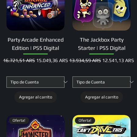
Party Arcade Enhanced
The Jackbox Party
Edition | PS5 Digital
Starter | PS5 Digital
Precio
Precio de oferta
Precio
Precio de oferta
16.721,51 ARS
15.049,36 ARS
13.934,59 ARS
12.541,13 ARS
Agregar al carrito
Agregar al carrito
Oferta!
Oferta!