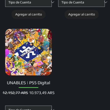
Agregar al carrito
Agregar al carrito
UNABLES | PS5 Digital
Precio
Precio de oferta
12.192,77 ARS
10.973,49 ARS