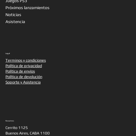
Juegos PS3
Próximos lanzamientos
Noticias
Asistencia
Legal
Terminos y condiciones
Política de privacidad
Política de envíos
Política de devolución
Soporte y Asistencia
Nosotros
Cerrito 1125
Buenos Aires, CABA 1100