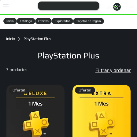
Login
Inicio
Catálogo
Ofertas
Explorador
Tarjetas de Regalo
Cargando
Inicio
PlayStation Plus
PlayStation Plus
3 productos
Filtrar y ordenar
Oferta!
Oferta!