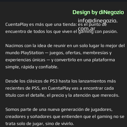
Design by diNegozio
info@dinegozio.
CuentaPlay es más que una tienda: es el punto de
com.ar
encuentro de todos los que viven el gaming con pasión.
Nacimos con la idea de reunir en un solo lugar lo mejor del
mundo PlayStation — juegos, ofertas, membresías y
experiencias únicas — y convertirlo en una plataforma
simple, rápida y confiable.
Desde los clásicos de PS3 hasta los lanzamientos más
recientes de PS5, en CuentaPlay vas a encontrar cada
título con el detalle, el precio y la atención que merecés.
Somos parte de una nueva generación de jugadores,
creadores y soñadores que entienden que el gaming no se
trata solo de jugar, sino de vivirlo.