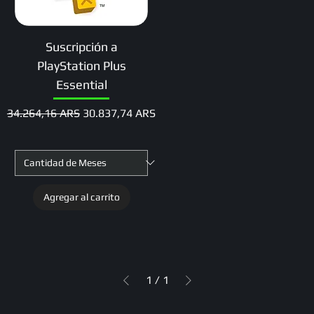
Suscripción a
PlayStation Plus
Essential
Precio
Precio de oferta
34.264,16 ARS
30.837,74 ARS
Agregar al carrito
1
/
1