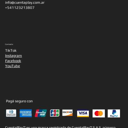
info@cuentaplay.com.ar
+541123213807
Contacto
TikTok
Instagram
Facebook
YouTube
Pagá seguro con
CuentaPlay™ es una marca registrada de CuentaPlay™ S.A.S, número