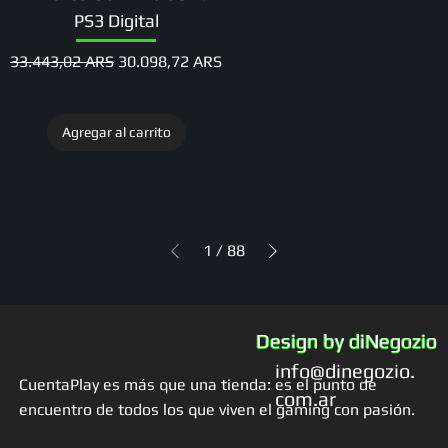
PS3 Digital
Precio
Precio de oferta
33.443,02 ARS
30.098,72 ARS
Agregar al carrito
1
/
88
Design by diNegozio
info@dinegozio.
CuentaPlay es más que una tienda: es el punto de
com.ar
encuentro de todos los que viven el gaming con pasión.