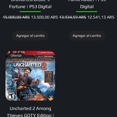
Fortune | PS3 Digital
Digital
Precio
Precio de oferta
Precio
Precio de oferta
15.000,00 ARS
13.500,00 ARS
13.934,59 ARS
12.541,13 ARS
Agregar al carrito
Agregar al carrito
Oferta!
Uncharted 2 Among
Thieves GOTY Edition |