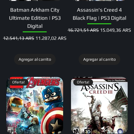
Batman Arkham City
Assassin's Creed 4
Ultimate Edition | PS3
Black Flag | PS3 Digital
Digital
Precio
Precio de oferta
16.721,51 ARS
15.049,36 ARS
Precio
Precio de oferta
12.541,13 ARS
11.287,02 ARS
Agregar al carrito
Agregar al carrito
Oferta!
Oferta!