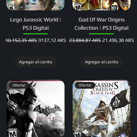
Lego Jurassic World |
God Of War Origins
PS3 Digital
Collection | PS3 Digital
Precio
Precio de oferta
Precio
Precio de oferta
10.152,35 ARS
9137,12 ARS
23.884,87 ARS
21.496,38 ARS
Agregar al carrito
Agregar al carrito
Oferta!
Oferta!