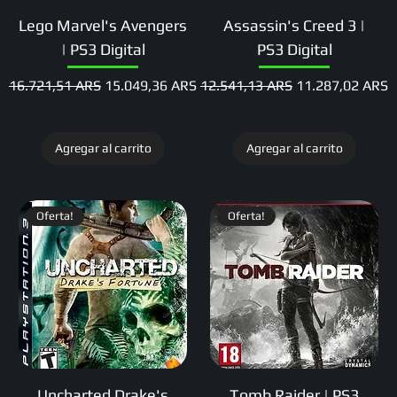
Lego Marvel's Avengers
Assassin's Creed 3 |
| PS3 Digital
PS3 Digital
Precio
Precio de oferta
Precio
Precio de oferta
16.721,51 ARS
15.049,36 ARS
12.541,13 ARS
11.287,02 ARS
Agregar al carrito
Agregar al carrito
Oferta!
Oferta!
Uncharted Drake's
Tomb Raider | PS3