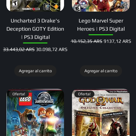
Uncharted 3 Drake's
Lego Marvel Super
Deception GOTY Edition
Heroes | PS3 Digital
| PS3 Digital
Precio
Precio de ofert
10.152,35 ARS
9137,12 ARS
Precio
Precio de oferta
33.443,02 ARS
30.098,72 ARS
Agregar al carrito
Agregar al carrito
Oferta!
Oferta!