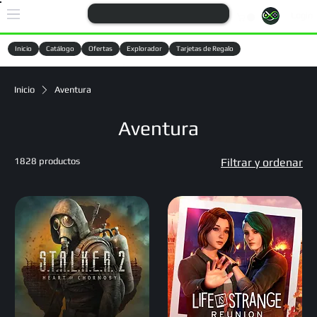
Login
Inicio
Catálogo
Ofertas
Explorador
Tarjetas de Regalo
Cargando
Inicio
Aventura
Aventura
1828 productos
Filtrar y ordenar