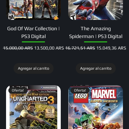
God Of War Collection |
The Amazing
PS3 Digital
Spiderman | PS3 Digital
Precio
Precio de oferta
Precio
Precio de oferta
15.000,00 ARS
13.500,00 ARS
16.721,51 ARS
15.049,36 ARS
Agregar al carrito
Agregar al carrito
Oferta!
Oferta!