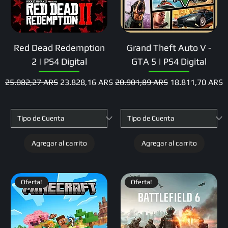
Red Dead Redemption
Grand Theft Auto V -
2 | PS4 Digital
GTA 5 | PS4 Digital
Precio
Precio de oferta
Precio
Precio de oferta
25.082,27 ARS
23.828,16 ARS
20.901,89 ARS
18.811,70 ARS
Agregar al carrito
Agregar al carrito
Oferta!
Oferta!