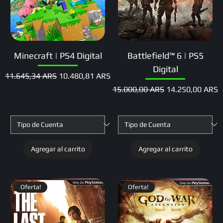
Minecraft | PS4 Digital
Battlefield™ 6 | PS5
Digital
Precio
Precio de oferta
11.645,34 ARS
10.480,81 ARS
Precio
Precio de oferta
15.000,00 ARS
14.250,00 ARS
Agregar al carrito
Agregar al carrito
Oferta!
Oferta!