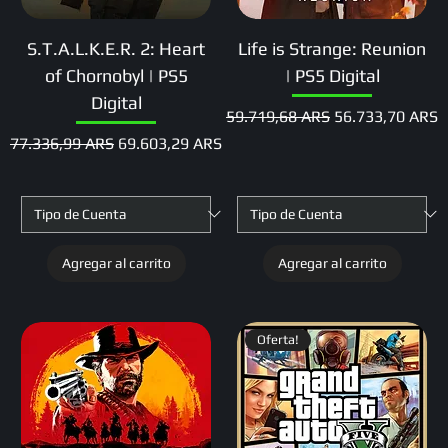
S.T.A.L.K.E.R. 2: Heart
Life is Strange: Reunion
of Chornobyl | PS5
| PS5 Digital
Digital
Precio
Precio de oferta
59.719,68 ARS
56.733,70 ARS
Precio
Precio de oferta
77.336,99 ARS
69.603,29 ARS
Agregar al carrito
Agregar al carrito
Oferta!