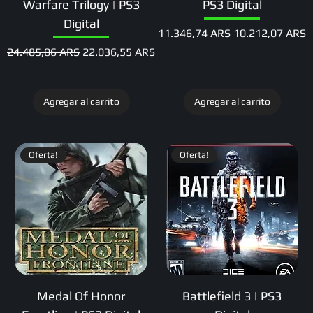
Warfare Trilogy | PS3
PS3 Digital
Digital
Precio
Precio de oferta
11.346,74 ARS
10.212,07 ARS
Precio
Precio de oferta
24.485,06 ARS
22.036,55 ARS
Agregar al carrito
Agregar al carrito
Oferta!
Oferta!
Medal Of Honor
Battlefield 3 | PS3